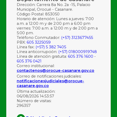
Dirección: Carrera 8a No. 2a -15, Palacio
Municipal, Orocué - Casanare.
Código Postal: 853050
Horario de atención: Lunes a jueves: 7:00
a.m. a 12:00 m y de 2:00 pm a 6:00 pm
viernes: 7:00 a.m. a 12:00 m y de 2:00 pm a
5:00 pm.
Teléfono Conmutador:
(+57) 3123677455
PBX:
605 3225059
Línea fax:
(+57) 5 382 7405
Línea anticorrupción:
(+57) 018000919748
Línea de atención gratuita:
605 376 1600
-
605 376 0421
Correo institucional:
contactenos@orocue-casanare.gov.co
Correo de notificaciones judiciales:
notificacionesjudiciales@orocue-
casanare.gov.co
Última actualización:
06/08/2026 14:53:57
Número de visitas:
296357