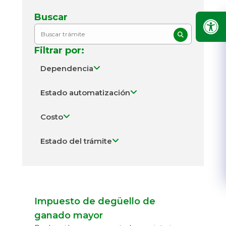
Buscar
Filtrar por:
Dependencia
Todos
8
Estado automatización
Secretaría de Planeación
4
En línea
Costo
Secretaría de Hacienda
4
Parcialmente en línea
Requieren Pago
Estado del trámite
Presencial
No requieren Pago
Activos
Sin especificar
Inactivos
Impuesto de degüello de
ganado mayor