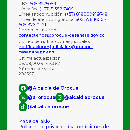
PBX:
605 3225059
Línea fax:
(+57) 5 382 7405
Línea anticorrupción:
(+57) 018000919748
Línea de atención gratuita:
605 376 1600
-
605 376 0421
Correo institucional:
contactenos@orocue-casanare.gov.co
Correo de notificaciones judiciales:
notificacionesjudiciales@orocue-
casanare.gov.co
Última actualización:
06/08/2026 14:53:57
Número de visitas:
296357
@Alcaldía de Orocué
@a_orocue
@alcaldiaorocue
@alcaldia.orocue
Mapa del sitio
Politicas de privacidad y condiciones de