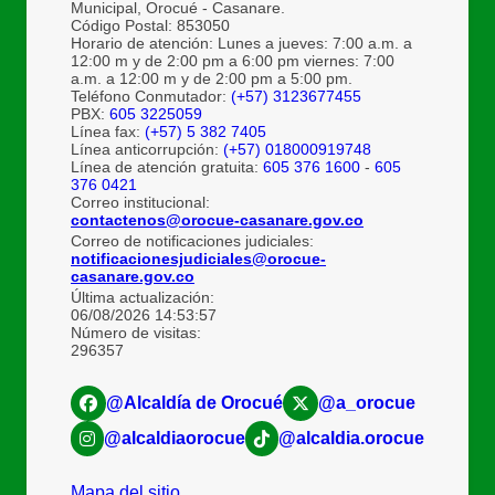
Municipal, Orocué - Casanare.
Código Postal: 853050
Horario de atención: Lunes a jueves: 7:00 a.m. a
12:00 m y de 2:00 pm a 6:00 pm viernes: 7:00
a.m. a 12:00 m y de 2:00 pm a 5:00 pm.
Teléfono Conmutador:
(+57) 3123677455
PBX:
605 3225059
Línea fax:
(+57) 5 382 7405
Línea anticorrupción:
(+57) 018000919748
Línea de atención gratuita:
605 376 1600
-
605
376 0421
Correo institucional:
contactenos@orocue-casanare.gov.co
Correo de notificaciones judiciales:
notificacionesjudiciales@orocue-
casanare.gov.co
Última actualización:
06/08/2026 14:53:57
Número de visitas:
296357
@Alcaldía de Orocué
@a_orocue
@alcaldiaorocue
@alcaldia.orocue
Mapa del sitio