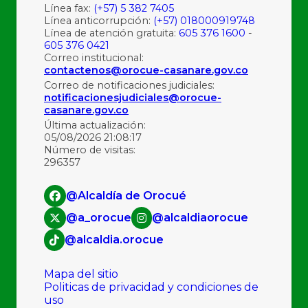
Línea fax:
(+57) 5 382 7405
Línea anticorrupción:
(+57) 018000919748
Línea de atención gratuita:
605 376 1600
-
605 376 0421
Correo institucional:
contactenos@orocue-casanare.gov.co
Correo de notificaciones judiciales:
notificacionesjudiciales@orocue-
casanare.gov.co
Última actualización:
05/08/2026 21:08:17
Número de visitas:
296357
@Alcaldía de Orocué
@a_orocue
@alcaldiaorocue
@alcaldia.orocue
Mapa del sitio
Politicas de privacidad y condiciones de
uso